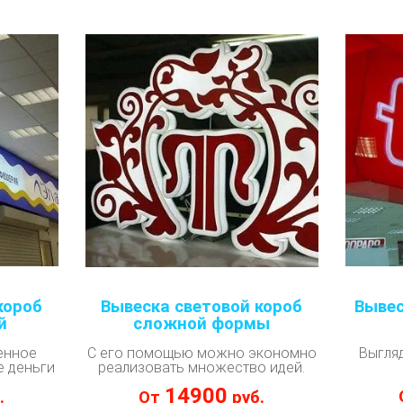
короб
Вывеска световой короб
Вывес
й
сложной формы
енное
С его помощью можно экономно
Выгля
е деньги
реализовать множество идей.
14900
.
От
руб.