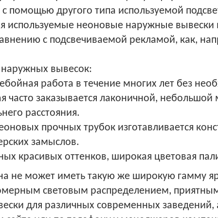
 с помощью другого типа используемой подсве
ия используемые неоновые наружные вывески
равнению с подсвечиваемой рекламой, как, н
 наружных вывесок:
ребойная работа в течение многих лет без не
я часто заказывается лаконичной, небольшой
ьнего расстояния.
еоновых прочных трубок изготавливается кон
рских замыслов.
ных красивых оттенков, широкая цветовая пал
еона не может иметь такую же широкую гамму 
номерным световым распределением, приятным
ски для различных современных заведений, а