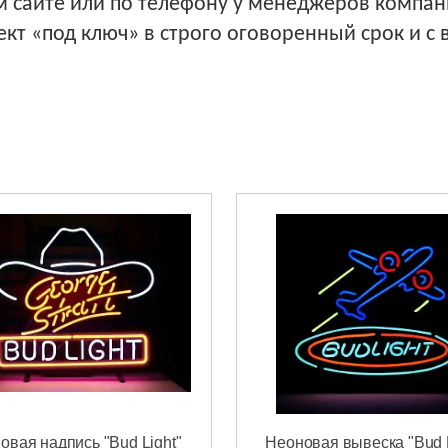
м сайте или по телефону у менеджеров компан
кт «под ключ» в строго оговоренный срок и с
овая надпись "Bud Light"
Неоновая вывеска "Bud L