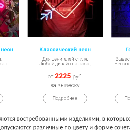
 неон
Классический неон
Г
;
Для ценителей стиля;
Вывес
каз;
Любой дизайн на заказ;
Нескол
2225
от
руб.
за вывеску
Подробнее
По
ляются востребованными изделиями, в которы
опускаются различные по цвету и форме сочет