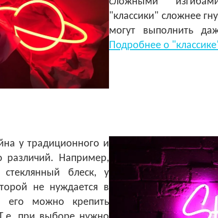
сложными изгибами
"классики" сложнее гн
могут выполнить да
Подробнее о "классике"
йна у традиционного и
о различий. Например,
стеклянный блеск, у
второй не нуждается в
, его можно крепить
Т.е. при выборе нужно