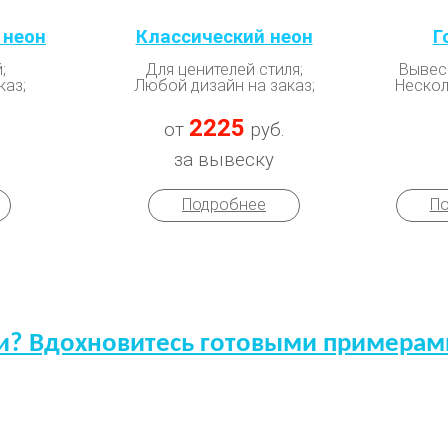
 неон
Классический неон
Г
;
Для ценителей стиля;
Вывес
каз;
Любой дизайн на заказ;
Нескол
2225
от
руб.
за вывеску
Подробнее
По
и? Вдохновитесь готовыми примерами