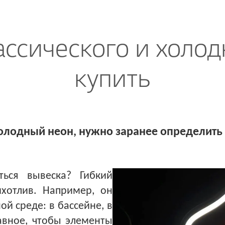
ассического и холодн
купить
олодный неон, нужно заранее определить
ься вывеска? Гибкий
хотлив. Например, он
й среде: в бассейне, в
лавное, чтобы элементы