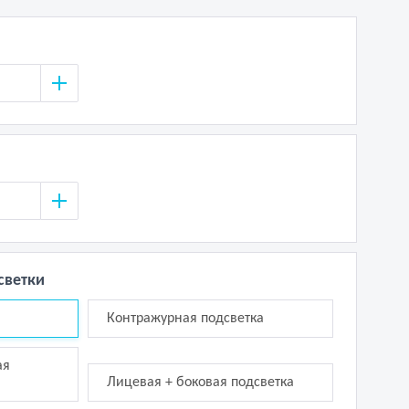
светки
Контражурная подсветка
ая
Лицевая + боковая подсветка