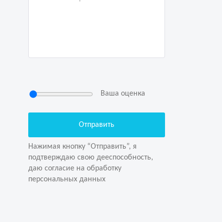
Ваша оценка
Нажимая кнопку “Отправить”, я
подтверждаю свою дееспособность,
даю согласие на обработку
Нажимая кнопку “Отправить”, я
персональных данных
подтверждаю свою дееспособность,
даю согласие на обработку
персональных данных