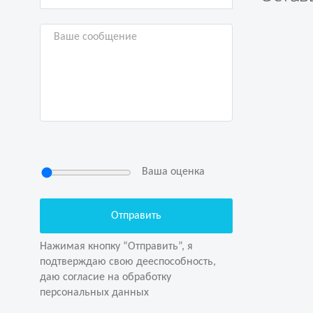
Ваша оценка
Нажимая кнопку “Отправить”, я
подтверждаю свою дееспособность,
даю согласие на обработку
Нажимая кнопку “Отправить”, я
персональных данных
подтверждаю свою дееспособность,
даю согласие на обработку
персональных данных