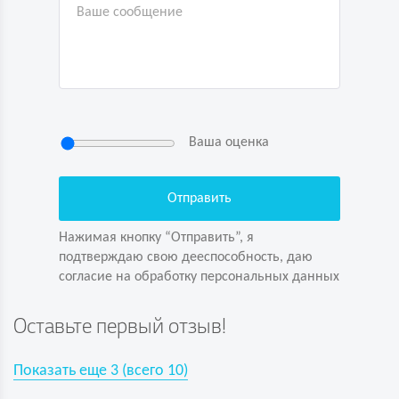
Ваша оценка
Нажимая кнопку “Отправить”, я
подтверждаю свою дееспособность, даю
согласие на обработку персональных данных
Нажимая кнопку “Отправить”, я
подтверждаю свою дееспособность, даю
согласие на обработку персональных данных
Задайте вопрос первым!
Оставьте первый отзыв!
Показать еще
3
(всего
10
)
Показать еще
3
(всего
10
)