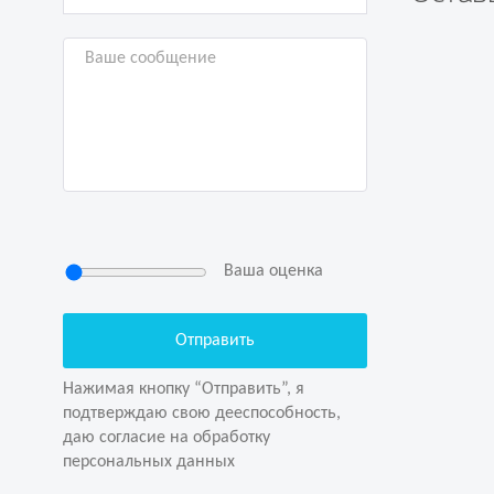
Ваша оценка
Нажимая кнопку “Отправить”, я
подтверждаю свою дееспособность,
даю согласие на обработку
Нажимая кнопку “Отправить”, я
персональных данных
подтверждаю свою дееспособность,
даю согласие на обработку
персональных данных