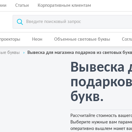
нии
Статьи
Корпоративным клиентам
-проекторы
Неон
Объемные световые буквы
Согл
вые буквы
Вывеска для магазина подарков из световых букв
Вывеска 
подарков
букв.
Рассчитайте стоимость вашего
Выберите нужные вам параме
оперативно вышлем макет ваш