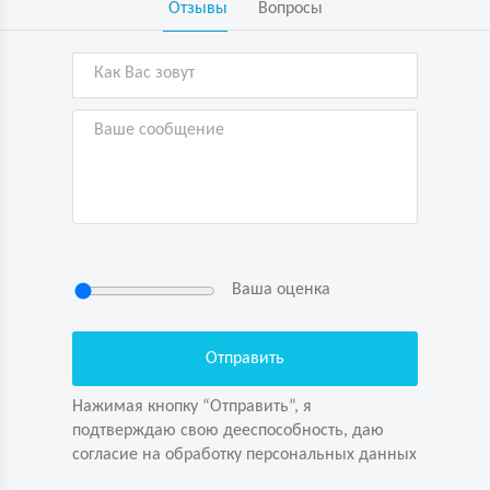
Отзывы
Вопросы
Ваша оценка
Нажимая кнопку “Отправить”, я
подтверждаю свою дееспособность, даю
согласие на обработку персональных данных
Нажимая кнопку “Отправить”, я
подтверждаю свою дееспособность, даю
согласие на обработку персональных данных
Задайте вопрос первым!