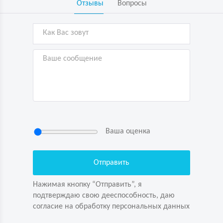
Отзывы
Вопросы
Ваша оценка
Нажимая кнопку “Отправить”, я
подтверждаю свою дееспособность, даю
согласие на обработку персональных данных
Нажимая кнопку “Отправить”, я
подтверждаю свою дееспособность, даю
согласие на обработку персональных данных
Задайте вопрос первым!