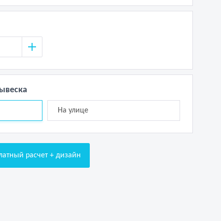
вывеска
На улице
латный расчет + дизайн