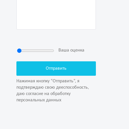
Ваша оценка
Нажимая кнопку “Отправить”, я
подтверждаю свою дееспособность,
даю согласие на обработку
Нажимая кнопку “Отправить”, я
персональных данных
подтверждаю свою дееспособность,
даю согласие на обработку
персональных данных