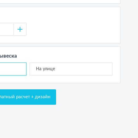
вывеска
На улице
латный расчет + дизайн