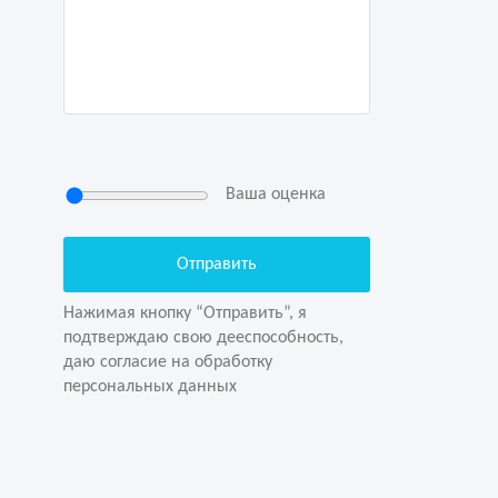
Ваша оценка
Нажимая кнопку “Отправить”, я
подтверждаю свою дееспособность,
даю согласие на обработку
Нажимая кнопку “Отправить”, я
персональных данных
подтверждаю свою дееспособность,
даю согласие на обработку
персональных данных