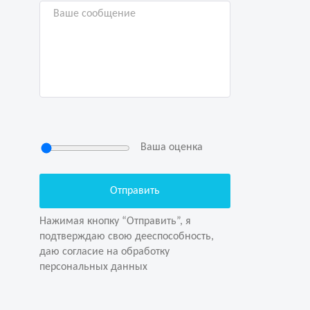
Ваша оценка
Нажимая кнопку “Отправить”, я
подтверждаю свою дееспособность,
даю согласие на обработку
Нажимая кнопку “Отправить”, я
персональных данных
подтверждаю свою дееспособность,
даю согласие на обработку
персональных данных