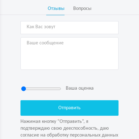
Отзывы
Вопросы
Ваша оценка
Нажимая кнопку “Отправить”, я
подтверждаю свою дееспособность, даю
согласие на обработку персональных данных
Нажимая кнопку “Отправить”, я
подтверждаю свою дееспособность, даю
согласие на обработку персональных данных
Задайте вопрос первым!