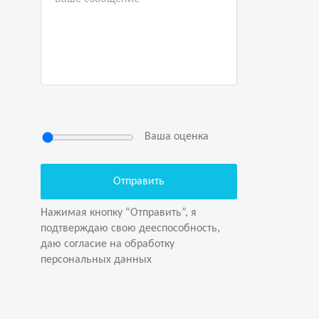
Ваша оценка
Нажимая кнопку “Отправить”, я
подтверждаю свою дееспособность,
даю согласие на обработку
Нажимая кнопку “Отправить”, я
персональных данных
подтверждаю свою дееспособность,
даю согласие на обработку
персональных данных