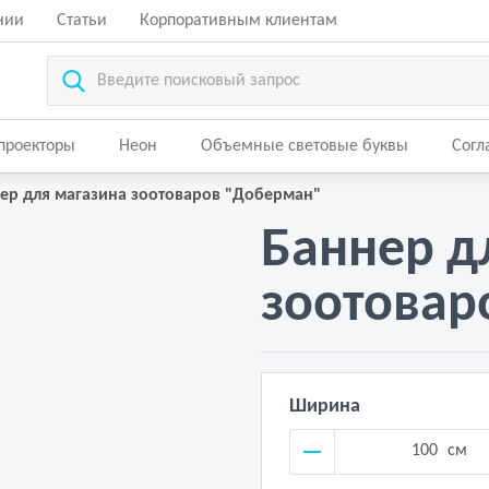
нии
Статьи
Корпоративным клиентам
-проекторы
Неон
Объемные световые буквы
Согл
ер для магазина зоотоваров "Доберман"
Баннер д
зоотовар
Ширина
см