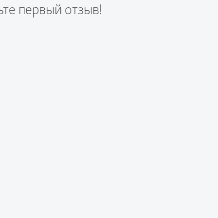
ьте первый отзыв!
те вопрос первым!