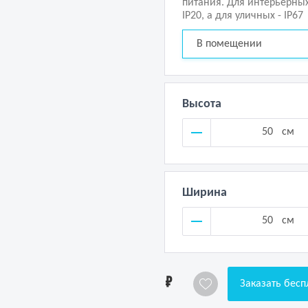
питания. Для интерьерны
IP20, а для уличных - IP67
В помещении
Высота
см
Ширина
см
1
Заказать бесп