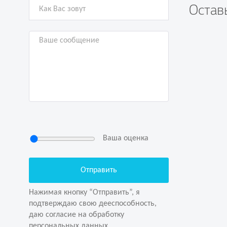
Остав
Задай
Ваша оценка
Нажимая кнопку “Отправить”, я
подтверждаю свою дееспособность,
даю согласие на обработку
Нажимая кнопку “Отправить”, я
персональных данных
подтверждаю свою дееспособность,
даю согласие на обработку
персональных данных