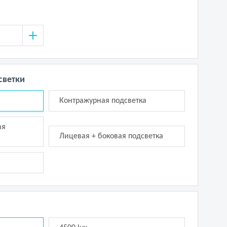
светки
Контражурная подсветка
ая
Лицевая + боковая подсветка