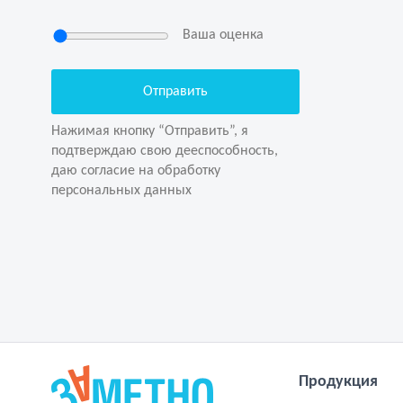
Ваша оценка
Нажимая кнопку “Отправить”, я
подтверждаю свою дееспособность,
даю согласие на обработку
Нажимая кнопку “Отправить”, я
персональных данных
подтверждаю свою дееспособность,
даю согласие на обработку
персональных данных
Продукция