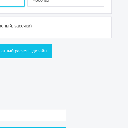
4500 lux
сный, засечки)
латный расчет + дизайн