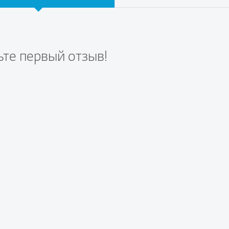
ьте первый отзыв!
те вопрос первым!