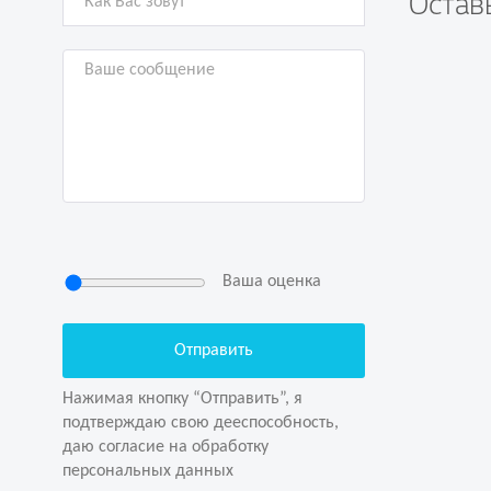
Остав
Задай
Ваша оценка
Нажимая кнопку “Отправить”, я
подтверждаю свою дееспособность,
даю согласие на обработку
Нажимая кнопку “Отправить”, я
персональных данных
подтверждаю свою дееспособность,
даю согласие на обработку
персональных данных