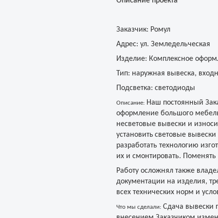
Описание проекта
Заказчик:
Ромул
Адрес:
ул. Земледельческая
Изделие:
Комплексное оформ
Тип:
наружная вывеска, входна
Подсветка:
светодиоды
Наш постоянный Зака
Описание:
оформление большого мебель
несветовые вывески и износи
установить
световые вывески
разработать технологию изго
их и смонтировать. Поменять
Работу осложнял также владе
документации на изделия, т
всех технических норм и усло
Сдача вывески п
Что мы сделали:
внесением Заказчиком измен