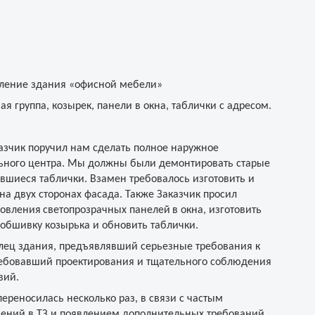
ление здания «офисной мебели»
я группа, козырек, панели в окна, таблички с адресом.
зчик поручил нам сделать полное наружное
ного центра. Мы должны были демонтировать старые
вшиеся таблички. Взамен требовалось изготовить и
на двух сторонах фасада. Также Заказчик просил
товления
светопрозрачных панелей
в окна, изготовить
 обшивку козырька и обновить таблички.
лец здания, предъявлявший серьезные требования к
ребовавший проектирования и тщательного соблюдения
вий.
ереносилась несколько раз, в связи с частым
ений в ТЗ и появлением дополнительных требований