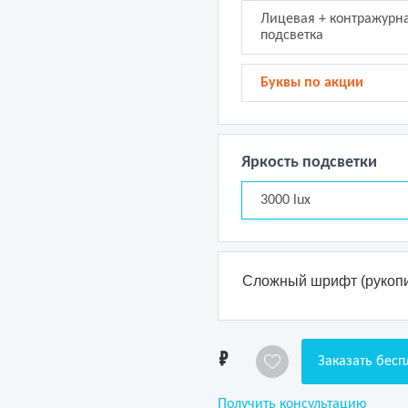
Лицевая + контражурн
подсветка
Буквы по акции
Яркость подсветки
3000 lux
Сложный шрифт (рукопи
1
Заказать бесп
Получить консультацию