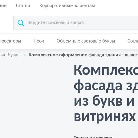
нии
Статьи
Корпоративным клиентам
-проекторы
Неон
Объемные световые буквы
Согл
вые буквы
Комплексное оформление фасада здания - вывеск
Комплек
фасада з
из букв 
витринях