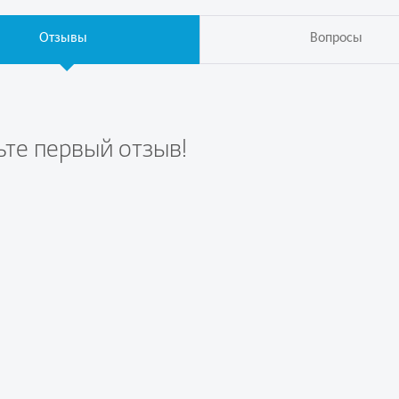
Отзывы
Вопросы
ьте первый отзыв!
те вопрос первым!