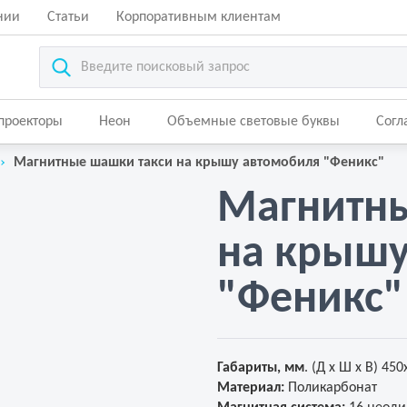
нии
Статьи
Корпоративным клиентам
-проекторы
Неон
Объемные световые буквы
Согл
Магнитные шашки такси на крышу автомобиля "Феникс"
Магнитны
на крышу
"Феникс"
Габариты, мм
. (Д х Ш х В) 45
Материал:
Поликарбонат