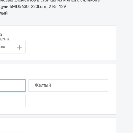
мовых элементов в стойках из мягкого силикона
ули SMD5630, 220Lum, 2 Вт. 12V
елый
о
цена.
вою
Желтый