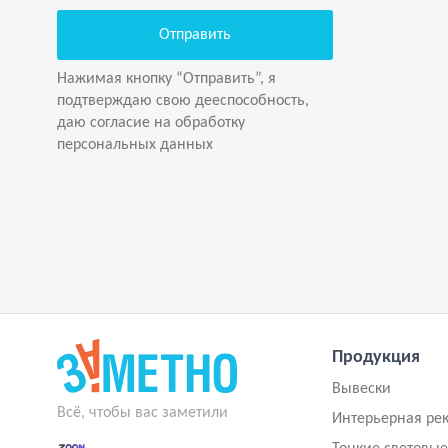
Нажимая кнопку “Отправить”, я
подтверждаю свою дееспособность,
даю согласие на обработку
Нажимая кнопку “Отправить”, я
персональных данных
подтверждаю свою дееспособность,
даю согласие на обработку
персональных данных
Продукция
Вывески
Всё, чтобы вас заметили
Интерьерная ре