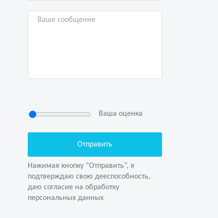
Ваша оценка
Нажимая кнопку “Отправить”, я
подтверждаю свою дееспособность,
даю согласие на обработку
Нажимая кнопку “Отправить”, я
персональных данных
подтверждаю свою дееспособность,
даю согласие на обработку
персональных данных