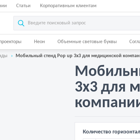
нии
Статьи
Корпоративным клиентам
-проекторы
Неон
Объемные световые буквы
Согл
нды
Мобильный стенд Pop up 3х3 для медицинской компа
Мобильны
3х3 для 
компани
Количество горизонта