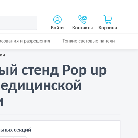
Войти
Контакты
Корзина
асования и разрешения
Тонкие световые панели
нии
й стенд Pop up
медицинской
и
льных секций