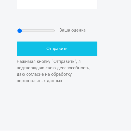
Ваша оценка
Нажимая кнопку “Отправить”, я
подтверждаю свою дееспособность,
даю согласие на обработку
Нажимая кнопку “Отправить”, я
персональных данных
подтверждаю свою дееспособность,
даю согласие на обработку
персональных данных