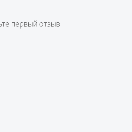
ьте первый отзыв!
те вопрос первым!