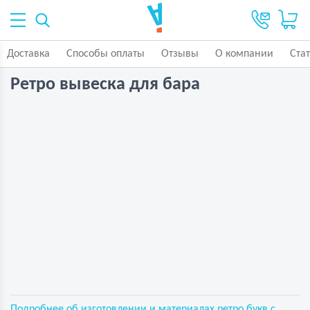
Доставка
Способы оплаты
Отзывы
О компании
Ста
Ретро вывеска для бара
Подробнее об изготовлении и материалах ретро букв с