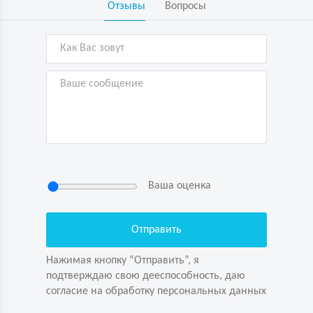
Отзывы
Вопросы
Ваша оценка
Нажимая кнопку “Отправить”, я
подтверждаю свою дееспособность, даю
согласие на обработку персональных данных
Нажимая кнопку “Отправить”, я
подтверждаю свою дееспособность, даю
согласие на обработку персональных данных
Задайте вопрос первым!