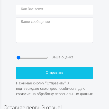
Ваша оценка
Нажимая кнопку “Отправить”, я
подтверждаю свою дееспособность, даю
согласие на обработку персональных данных
Нажимая кнопку “Отправить”, я
подтверждаю свою дееспособность, даю
согласие на обработку персональных данных
Задайте вопрос первым!
Оставьте первый отзыв!