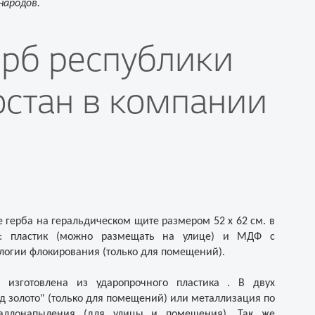
народов.
ерб республики
стан в компании
герба на геральдическом щите размером 52 х 62 см. в
я: пластик (можно размещать на улице) и МДФ с
логии флокирования (только для помещений).
 изготовлена из ударопрочного пластика . В двух
од золото" (только для помещений) или металлизация по
таллонапыления (для улицы и помещения). Так же