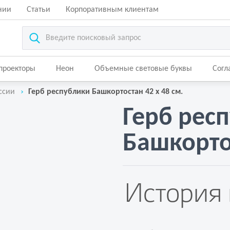
нии
Статьи
Корпоративным клиентам
-проекторы
Неон
Объемные световые буквы
Согл
ссии
Герб республики Башкортостан 42 х 48 см.
Герб рес
Башкортос
История 