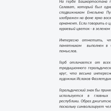
На гербе Башкортостана п
Салават, который был одни
сподвижником Емельяна Пу
изображен на фоне ярко вос
орнамент. Если говорить о 
кураевый цветок - в зеленом
Интересно отметить, ч
памятником выполнен в 
помыслов.
Герб отличается от всех
традиционного геральдичес
круг, что весьма интересн
художник Ислахов Фазлетдин
Геральдический знак бы прин
используется в главных
республики. Образ джигитск
поскольку символизирует че