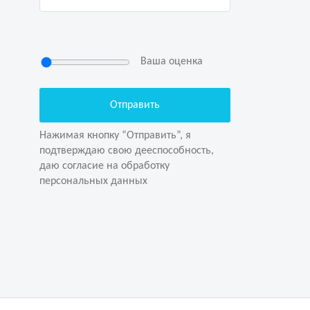
Ваша оценка
Нажимая кнопку “Отправить”, я
подтверждаю свою дееспособность,
даю согласие на обработку
Нажимая кнопку “Отправить”, я
персональных данных
подтверждаю свою дееспособность,
даю согласие на обработку
персональных данных