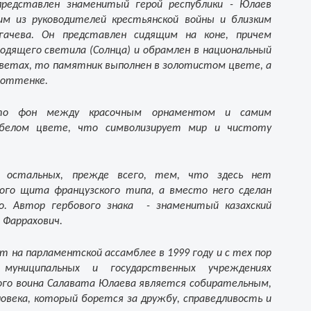
редставлен знаменитый герой республики - Юлаев
м из руководителей крестьянской войны и близким
гачева. Он представлен сидящим на коне, причем
ходящего светила (Солнца) и обрамлен в национальный
цветах, то памятник выполнен в золотистом цвете, а
 оттенке.
то фон между красочным орнаментом и самим
белом цвете, что символизирует мир и чистоту
 остальных, прежде всего, тем, что здесь нет
кого щита французского типа, а вместо него сделан
о. Автор гербового знака - знаменитый казахский
 Фаррахович.
ят на парламентской ассамблее в 1999 году и с тех пор
 муниципальных и государственных учреждениях
ого воина Салавата Юлаева является собирательным,
ловека, который борется за дружбу, справедливость и