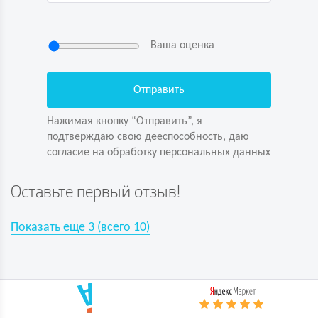
Ваша оценка
Нажимая кнопку “Отправить”, я
подтверждаю свою дееспособность, даю
согласие на обработку персональных данных
Нажимая кнопку “Отправить”, я
подтверждаю свою дееспособность, даю
согласие на обработку персональных данных
Задайте вопрос первым!
Оставьте первый отзыв!
Показать еще
3
(всего
10
)
Показать еще
3
(всего
10
)