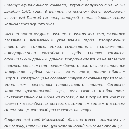
Статус официального символа, изделие получило только 20
декабря 1781 года. В центре, на красном фоне, изображен
известный Георгий на коне, который в поле убивает своим
копьем злого черного змея.
Именно этот всадник, начиная с начала XVI века, считался
главным и неизменным украшением герба. Изображение
такого же всадника можно встретить и в современной
интерпретации Российского герба. Однако согласно
официальным данным, данное изображение воина не является
действительным портретом Святого Георгия и не считается
конкретно гербом Москвы. Кроме того, такое обличие
Георгия Победоносца не соответствует основным правилам и
моральным ценностям православного народа. Согласно
канонам христианской веры, всех святых изображают
исключительно с нимбом на голове, а не в форме воинов тех
времен – в серебряных доспехах с золотым копьем и в ярком
синем плаще, который развевается на ветру.
Современный герб Московской области имеет аналогичную
символику, напоминающую исторический символов столицы.