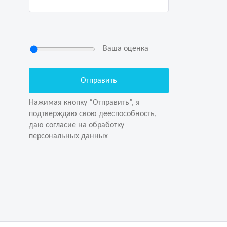
Ваша оценка
Нажимая кнопку “Отправить”, я
подтверждаю свою дееспособность,
даю согласие на обработку
Нажимая кнопку “Отправить”, я
персональных данных
подтверждаю свою дееспособность,
даю согласие на обработку
персональных данных