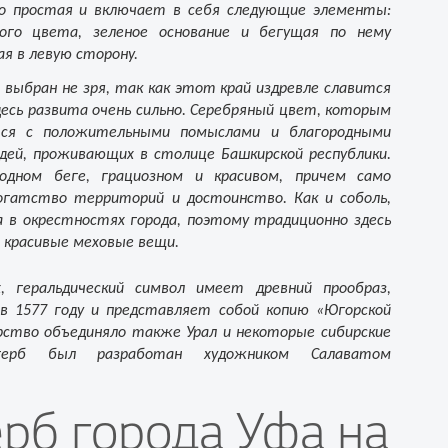
но простая и включает в себя следующие элементы:
ого цвета, зеленое основание и бегущая по нему
ая в левую сторону.
 выбран не зря, так как этот край издревле славится
десь развита очень сильно. Серебряный цвет, которым
тся с положительными помыслами и благородными
дей, проживающих в столице Башкирской республики.
одном беге, грациозном и красивом, причем само
гатство территорий и достоинство. Как и соболь,
а в окрестностях города, поэтому традиционно здесь
 красивые меховые вещи.
, геральдический символ имеет древний прообраз,
в 1577 году и представляет собой копию «Югорской
рство объединяло также Урал и некоторые сибирские
герб был разработан художником Салаватом
ерб города Уфа на