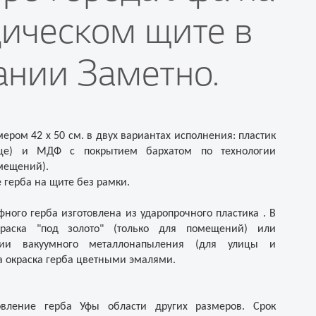
дическом щите в
ании Заметно.
ером 42 х 50 см. в двух вариантах исполнения: пластик
це) и МДФ с покрытием бархатом по технологии
омещений).
герба на щите без рамки.
ного герба изготовлена из ударопрочного пластика . В
краска "под золото" (только для помещений) или
гии вакуумного металлонапыления (для улицы и
а окраска герба цветными эмалями.
овление герба Уфы области других размеров. Срок