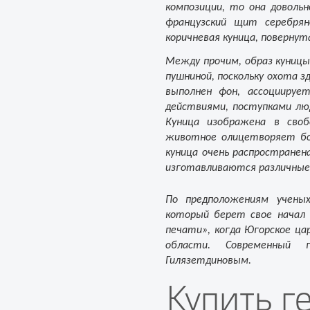
композиции, то она доволь
французский щит серебрян
коричневая куница, повернут
Между прочим, образ куницы
пушниной, поскольку охота з
выполнен фон, ассоциируе
действиями, поступками лю
Куница изображена в своб
животное олицетворяет бо
куница очень распространен
изготавливаются различные
По предположениям ученых
который берет свое начал 
печати», когда Югорское ца
области. Современный 
Гилязетдиновым.
Купить г