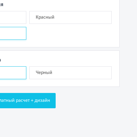
ия
Красный
а
Черный
латный расчет + дизайн