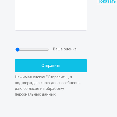
Показать
Показать
Ваша оценка
Нажимая кнопку “Отправить”, я
подтверждаю свою дееспособность,
даю согласие на обработку
Нажимая кнопку “Отправить”, я
персональных данных
подтверждаю свою дееспособность,
даю согласие на обработку
персональных данных