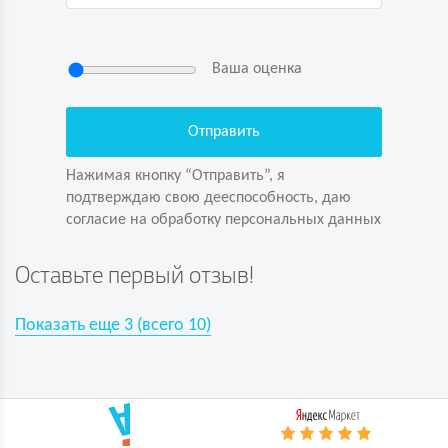
Ваша оценка
Нажимая кнопку “Отправить”, я
подтверждаю свою дееспособность, даю
согласие на обработку персональных данных
Нажимая кнопку “Отправить”, я
подтверждаю свою дееспособность, даю
согласие на обработку персональных данных
Задайте вопрос первым!
Оставьте первый отзыв!
Показать еще
3
(всего
10
)
Показать еще
3
(всего
10
)