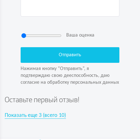
Ваша оценка
Нажимая кнопку “Отправить”, я
подтверждаю свою дееспособность, даю
согласие на обработку персональных данных
Нажимая кнопку “Отправить”, я
подтверждаю свою дееспособность, даю
согласие на обработку персональных данных
Задайте вопрос первым!
Оставьте первый отзыв!
Показать еще
3
(всего
10
)
Показать еще
3
(всего
10
)