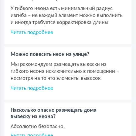
У гибкого неона есть минимальный радиус
изгиба – не каждый элемент можно выполнить
и иногда требуется корректировка длины
элемента или его внешнего вида. Также нельзя
Читать подробнее
накладывать одну неоновую ленту поверх
другой, то есть вывеска будет плоской.
Можно повесить неон на улице?
Мы рекомендуем размещать вывески из
гибкого неона исключительно в помещении –
несмотря на то что элементы вывесок
защищены от внешних воздействий, при
Читать подробнее
долгом нахождении на улице вывески из
гибкого неона быстрее изнашиваются.
Насколько опасно размещать дома
вывеску из неона?
Абсолютно безопасно.
Читать подробнее