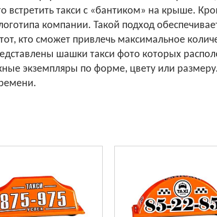
сто встретить такси с «бантиком» на крыше. К
оготипа компании. Такой подход обеспечивает
от, кто сможет привлечь максимальное колич
редставлены шашки такси фото которых распо
жные экземпляры по форме, цвету или размеру.
ремени.