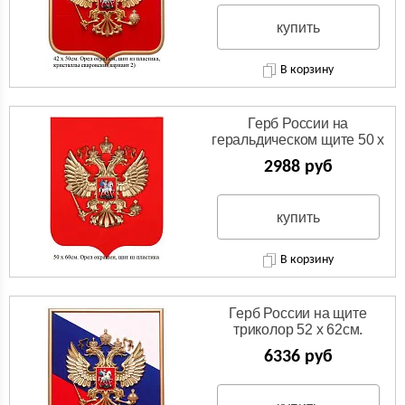
купить
В корзину
Герб России на
геральдическом щите 50 х
60см. 4 варианта
2988 руб
изготовления.
купить
В корзину
Герб России на щите
триколор 52 х 62см.
6336 руб