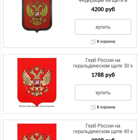
Федерации на щите в
соответствии с № 2-ФКЗ
4200 руб
от 25 декабря 2000 г
купить
В корзину
Герб России на
геральдическом щите 30 х
36см. 2 варианта
1788 руб
изготовления.
купить
В корзину
Герб России на
геральдическом щите 40 х
48см. 4 варианта