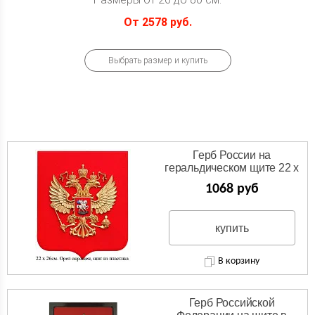
От 2578 руб.
Выбрать размер и купить
Герб России на
геральдическом щите 22 х
26см. 6 вариантов
1068 руб
изготовления.
купить
В корзину
Герб Российской