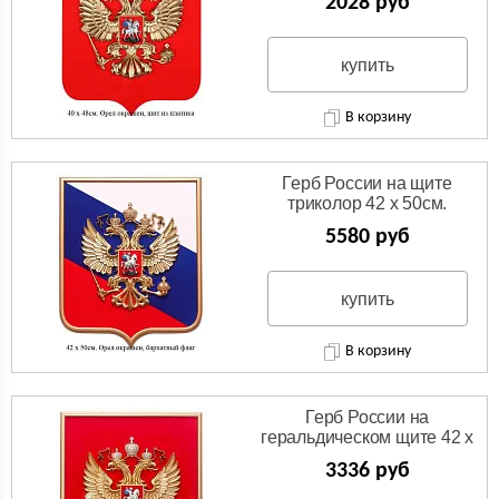
2028 руб
изготовления.
купить
В корзину
Герб России на щите
триколор 42 х 50см.
5580 руб
купить
В корзину
Герб России на
геральдическом щите 42 х
50 см с рамкой 6
3336 руб
вариантов изготовления.