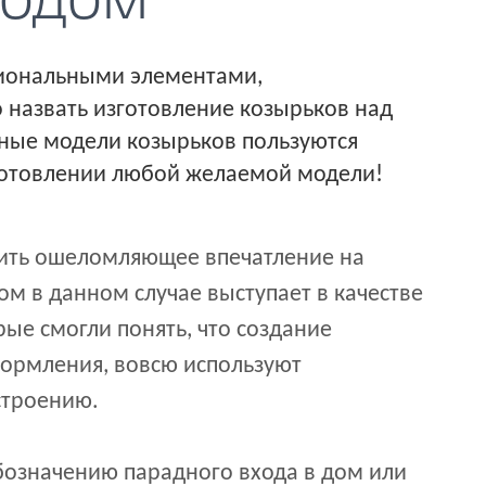
ходом
иональными элементами,
 назвать изготовление козырьков над
нные модели козырьков пользуются
зготовлении любой желаемой модели!
дить ошеломляющее впечатление на
м в данном случае выступает в качестве
рые смогли понять, что создание
формления, вовсю используют
 строению.
бозначению парадного входа в дом или