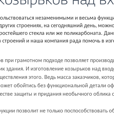
козырьков над в
ольствоваться незаменимыми и весьма функц
других строениях, на сегодняшний день, можно
ростейшего стекла или же поликарбоната. Да
в строений и наша компания рада помочь в и
в при грамотном подходе позволяет произво
к здания. И изготовление козырьков над входо
ествления этого. Ведь масса заказчиков, кото
может обойтись без функциональной детали о
честве защиты и придания необычного облика
укции позволит не только поспособствовать о