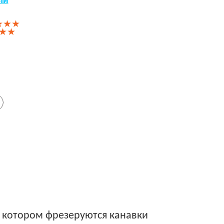
ый
★★★
★★
а котором фрезеруются канавки