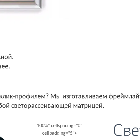
сной.
нее.
с клик-профилем? Мы изготавливаем фреймлайт
обой светорассеивающей матрицей.
Све
100%" cellspacing="0"
cellpadding="5">