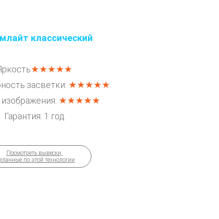
млайт классический
Яркость
★★★★★
ность засветки:
★★★★★
 изображения:
★★★★★
Гарантия: 1 год
4090
от
руб.
Посмотреть вывески,
еланные по этой технологии