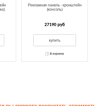
тейн
Рекламная панель - кронштейн
ка)
(консоль)
27190 руб
купить
В корзину
го вы сможете рассчитать стоимость