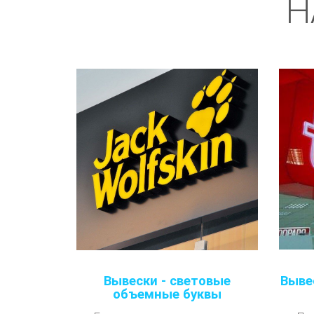
Н
Вывески - световые
Выве
объемные буквы