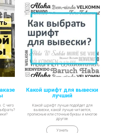
аказе
Какой шрифт для вывески
ы
лучший
 С чего
Какой шрифт лучше подойдет для
выбрать?
вывески, какой лучше читается,
ики?
прописные или сточные буквы и многое
другое.
Узнать