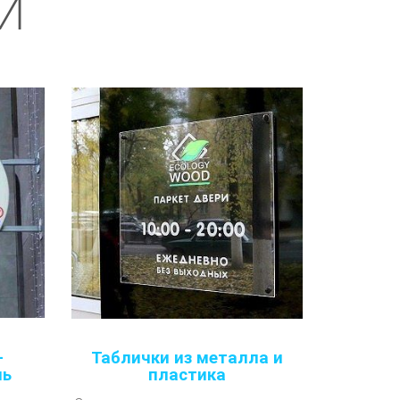
КИ
-
Таблички из металла и
ль
пластика