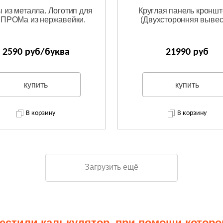
 из металла. Логотип для
Круглая панель кронш
ПРОМа из нержавейки.
(Двухсторонняя вывес
2590 руб/буква
21990 руб
купить
купить
В корзину
В корзину
Загрузить ещё
стили калькулятор, при помощи которо