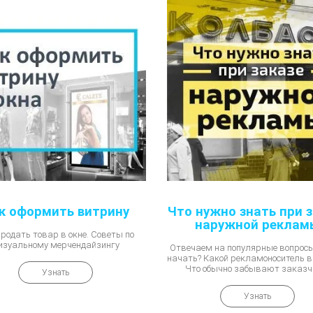
к оформить витрину
Что нужно знать при з
наружной реклам
родать товар в окне. Советы по
изуальному мерчендайзингу
Отвечаем на популярные вопросы.
начать? Какой рекламоноситель 
Что обычно забывают заказч
Узнать
Узнать