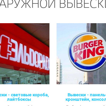
АРУЖНОЙ ВЫВЕС
ски - световые короба,
Вывески - панель
лайтбоксы
кронштейн, консо