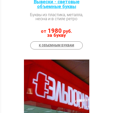
Вывески - световые
объемные буквы
Буквы из пластика, металла,
неона и в стиле ретро
1980
от
руб.
за букву
К ОБЪЕМНЫМ БУКВАМ