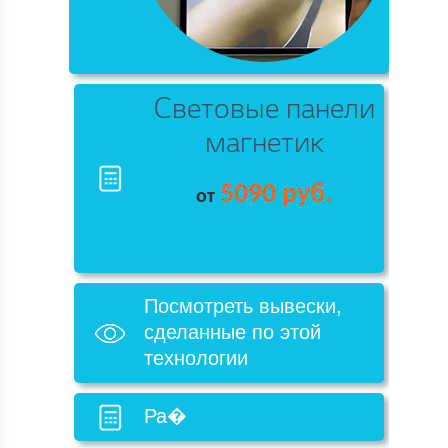
Световые панели
магнетик
5090 руб.
от
Посмотреть вывески,
сделанные по этой
технологии
Ра�